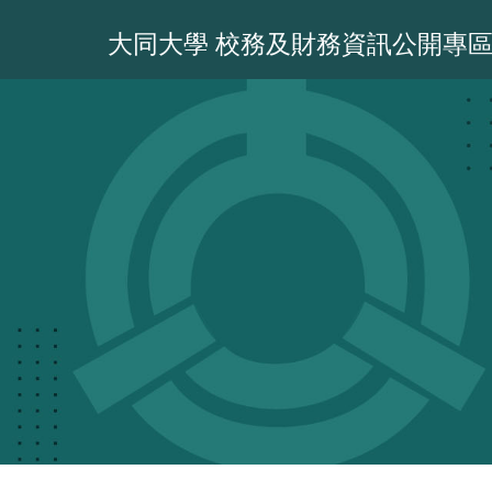
跳
到
大同大學 校務及財務資訊公開專
主
要
內
容
區